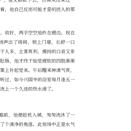
碍”，便又静默下去，仿佛从没来过一
看，他自己反而可能才是叨扰人的那
、收好，两手空空地杵在榻边。现在
悄声出了房间，锁上门扉，长舒一口
于人多，主客爽利，操持的口音又非
肚肠，他才终于始觉疲软的四肢渐渐
案上补起觉来。午后醒来神清气爽，
听过，如今兴国寺的浴室每月逢五一
洗上一个久违的热水澡了。
难前，他便趁机入城，匆匆洗沐了一
了个清净的角落。此刻场中正是水气