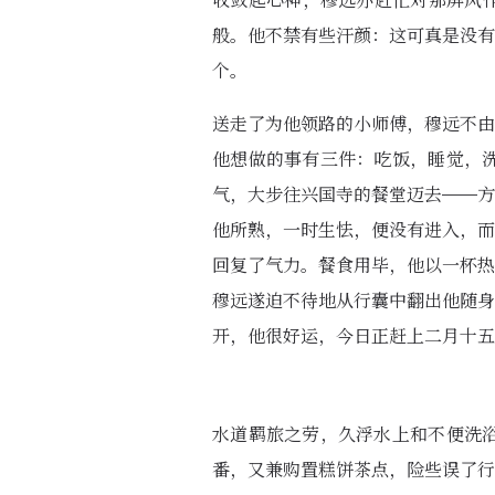
收敛起心神，穆远亦赶忙对那屏风作
般。他不禁有些汗颜：这可真是没有
个。
送走了为他领路的小师傅，穆远不由
他想做的事有三件：吃饭，睡觉，
气，大步往兴国寺的餐堂迈去——方
他所熟，一时生怯，便没有进入，而
回复了气力。餐食用毕，他以一杯热
穆远遂迫不待地从行囊中翻出他随身
开，他很好运，今日正赶上二月十五
水道羁旅之劳，久浮水上和不便洗
番，又兼购置糕饼茶点，险些误了行