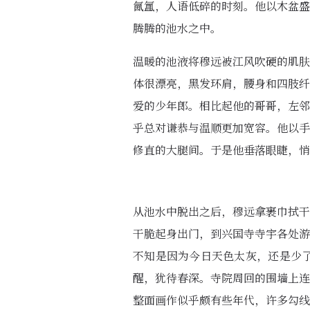
氤氲，人语低碎的时刻。他以木盆盛
腾腾的池水之中。
温暖的池液将穆远被江风吹硬的肌肤
体很漂亮，黑发环肩，腰身和四肢纤
爱的少年郎。相比起他的哥哥，左邻
乎总对谦恭与温顺更加宽容。他以手
修直的大腿间。于是他垂落眼睫，悄
从池水中脱出之后，穆远拿裹巾拭干
干脆起身出门，到兴国寺寺宇各处游
不知是因为今日天色太灰，还是少
醒，犹待春深。寺院周回的围墙上连
整面画作似乎颇有些年代，许多勾线