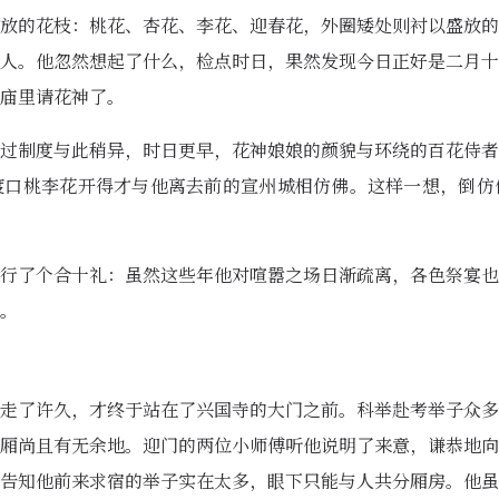
放的花枝：桃花、杏花、李花、迎春花，外圈矮处则衬以盛放的
人。他忽然想起了什么，检点时日，果然发现今日正好是二月十
庙里请花神了。
过制度与此稍异，时日更早，花神娘娘的颜貌与环绕的百花侍者
渡口桃李花开得才与他离去前的宣州城相仿佛。这样一想，倒仿
行了个合十礼：虽然这些年他对喧嚣之场日渐疏离，各色祭宴也
。
走了许久，才终于站在了兴国寺的大门之前。科举赴考举子众多
厢尚且有无余地。迎门的两位小师傅听他说明了来意，谦恭地向
告知他前来求宿的举子实在太多，眼下只能与人共分厢房。他虽