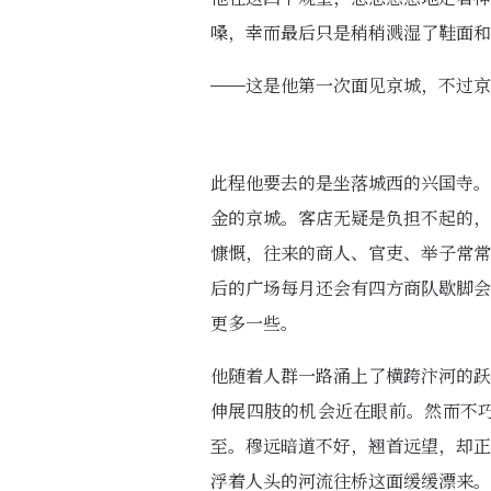
嗓，幸而最后只是稍稍溅湿了鞋面和
——这是他第一次面见京城，不过京
此程他要去的是坐落城西的兴国寺。
金的京城。客店无疑是负担不起的，
慷慨，往来的商人、官吏、举子常常
后的广场每月还会有四方商队歇脚会
更多一些。
他随着人群一路涌上了横跨汴河的跃
伸展四肢的机会近在眼前。然而不
至。穆远暗道不好，翘首远望，却正
浮着人头的河流往桥这面缓缓漂来。