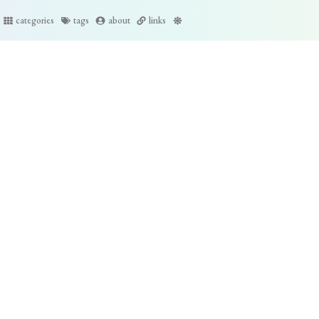
categories
tags
about
links