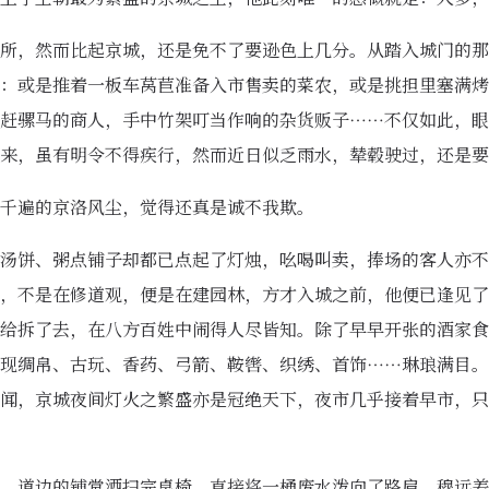
所，然而比起京城，还是免不了要逊色上几分。从踏入城门的那
：或是推着一板车莴苣准备入市售卖的菜农，或是挑担里塞满烤
赶骡马的商人，手中竹架叮当作响的杂货贩子……不仅如此，眼
来，虽有明令不得疾行，然而近日似乏雨水，辇毂驶过，还是要
千遍的京洛风尘，觉得还真是诚不我欺。
汤饼、粥点铺子却都已点起了灯烛，吆喝叫卖，捧场的客人亦不
，不是在修道观，便是在建园林，方才入城之前，他便已逢见了
给拆了去，在八方百姓中闹得人尽皆知。除了早早开张的酒家食
现绸帛、古玩、香药、弓箭、鞍辔、织绣、首饰……琳琅满目。
闻，京城夜间灯火之繁盛亦是冠绝天下，夜市几乎接着早市，只
，道边的铺堂洒扫完桌椅，直接将一桶废水泼向了路肩。穆远差