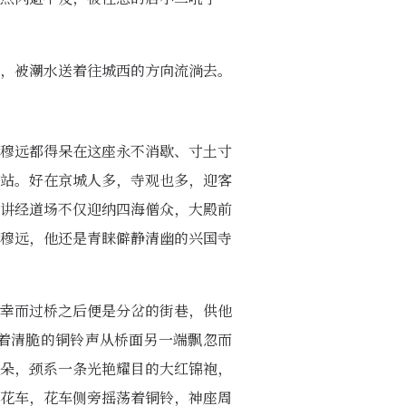
，被潮水送着往城西的方向流淌去。
穆远都得呆在这座永不消歇、寸土寸
站。好在京城人多，寺观也多，迎客
讲经道场不仅迎纳四海僧众，大殿前
是穆远，他还是青睐僻静清幽的兴国寺
幸而过桥之后便是分岔的街巷，供他
着清脆的铜铃声从桥面另一端飘忽而
朵，颈系一条光艳耀目的大红锦袍，
花车，花车侧旁摇荡着铜铃，神座周