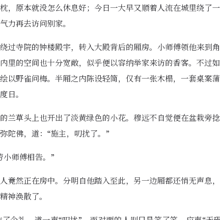
枕，原本就没怎么休息好；今日一大早又顺着人流在城里绕了一
气力再去访问别家。
绕过寺院的钟楼殿宇，转入大殿背后的厢房。小师傅领他来到角
内里的空间也十分宽敞，似乎便以容纳举家来访的香客。不过如
绘以野雀问梅。半厢之内陈设轻简，仅有一张木榻，一套桌案蒲
度日。
的兰草头上也开出了淡黄绿色的小花。穆远不自觉便在盆栽旁捻
弥陀佛，道：“施主，叨扰了。”
劳小师傅相告。”
人竟然正在房中。分明自他踏入至此，另一边厢都还悄无声息，
精神涣散了。