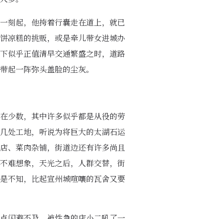
一刻起，他挎着行囊走在道上，就已
饼凉糕的挑贩，或是牵儿带女进城办
下似乎正值清早交通繁盛之时，道路
带起一阵弥头盖脸的尘灰。
在少数，其中许多似乎都是从役的劳
几处工地，听说为将巨大的太湖石运
店、菜肉杂铺，街道边还有许多尚且
不难想象，天光之后，人群交替，街
是不知，比起宣州城喧嚷的瓦舍又要
点闪避不及，被性急的店小二吼了一