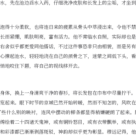
水，先在池边舀水入药，仔细洗净皮肤和长发上的尘垢，才坐到
泡得十分柔软，也将连日来的疲累从骨头中萃浸出来，令他不禁
长而紧绷，肌肤明亮，富有活力。他不常临水自照，实际却也是
右舍似乎都更爱同他搭话，不过这件事恐非只由相貌，而是另有
心撩起池水，轻轻地浇在自己的颈骨之下，迷蒙之间低下头，看
悄地咬住下唇，将自己的视线移开去。
身体，换上一身清爽干净的春衫，将长发包在巾布中尽量拧干。
览起来。眼下时节的京城已然开始转暖，然而不知怎的，风吹在
了些什么别的映衬，连风中摆动的柳条都显得稍嫌硬朗了起来。
绵绘着二十四诸天鬼神，或有铜铃怒目，或有衣带飘举，或有执
和彩漆都已渐渐剥落斑驳，神韵却似乎更为彰显。穆远记得，他