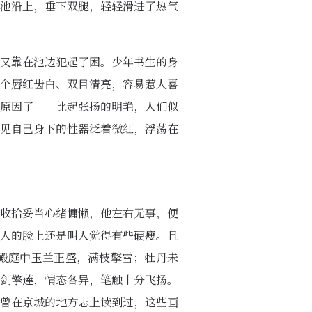
池沿上，垂下双腿，轻轻滑进了热气
又靠在池边犯起了困。少年书生的身
个唇红齿白、双目清亮，容易惹人喜
原因了——比起张扬的明艳，人们似
见自己身下的性器泛着微红，浮荡在
收拾妥当心绪慵懒，他左右无事，便
人的脸上还是叫人觉得有些硬瘦。且
殿庭中玉兰正盛，满枝擎雪；牡丹未
剑擎莲，情态各异，笔触十分飞扬。
曾在京城的地方志上读到过，这些画