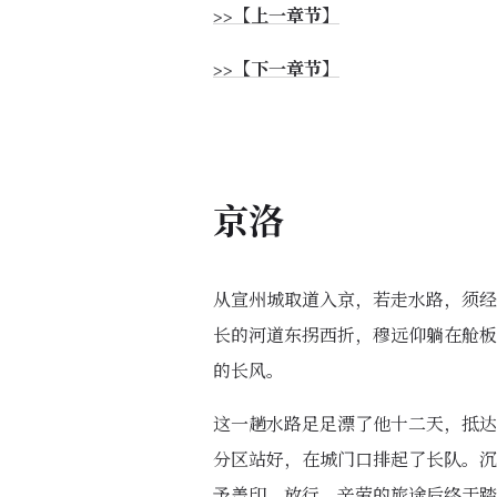
>>【上一章节】
>>【下一章节】
京洛
从宣州城取道入京，若走水路，须经
长的河道东拐西折，穆远仰躺在舱板
的长风。
这一趟水路足足漂了他十二天，抵达
分区站好，在城门口排起了长队。沉
予盖印、放行。辛劳的旅途后终于踏