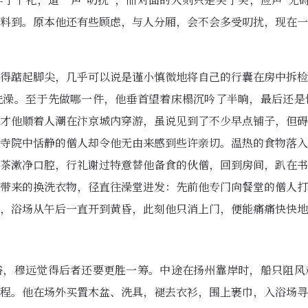
了个礼，道一声“叨扰”，而对面的人则只是笑了笑，应声“无
料到。原本他还有些顾虑，与人分厢，会不会多受叨扰，现在一
得踮起脚尖，几乎可以说是谨小慎微地将自己的行囊在房中拆检
洗澡。至于先做哪一件，他垂首望着床榻沉吟了半晌，最后还是
才他顺着人潮在汴京城内穿游，虽说见到了不少早点铺子，但碍
寺院中恬静的僧人却令他无由来感到些许亲切。温热的食物落入
茶漱净口腔，行礼谢过特意替他备食的伙僧，回到房间，趴在书
带来的换洗衣物，径直往澡堂进发：先前他专门向餐堂的僧人打
，浴场从午后一直开到黄昏，此刻他只消上门，便能痛痛快快地
浴，穆远觉得后者还要更胜一筹。中途在扬州靠岸时，船只阻风
程。他在场外买置木盆、洗具，褪去衣衫，围上裹巾，入浴场寻