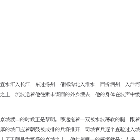
宣水汇入长江，东过扬州，借邯沟北入淮水，西折泗州，入汴河
之上，流波送着他往素未谋面的外乡漂去，他的身体在波声中缓
京城渡口的时候正是黎明。穆远拖着一双被水波荡软的腿，跟着
厚的城门应着朝鼓被成排的兵将推开，司城官兵逐个查验过入城
上了王朝最为繁盛的京城之土，他此刻唯一的感慨就是：人多，