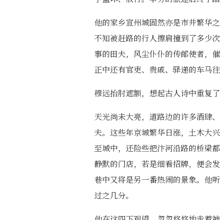
他的家乡宣州城固然亦是市井繁华之
不知被赶路的行人擦肩撞到了多少次
事的田夫，风尘仆仆的传邮使者，催
正中还有官吏、贵戚、驿递的车马往
穆远抬肘遮额，想起古人诗中重复了
天光尚未大亮，道路边的许多酒肆、
夫。这些年京城繁华日涨，土木大兴
至城中，还险些把汴河沿路的桥梁都
静默的门店，若是细看招牌，便会发
巷中又将是另一番热闹的景象。他听
过之几分。
他在这四下观望，忽忽悠悠地走着神