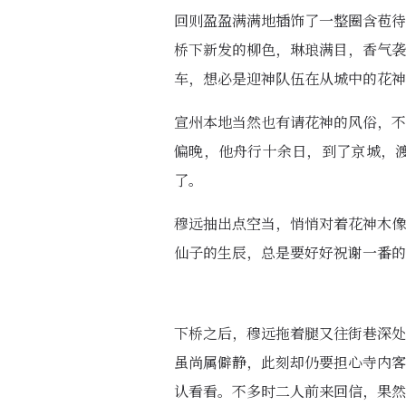
回则盈盈满满地插饰了一整圈含苞待
桥下新发的柳色，琳琅满目，香气袭
车，想必是迎神队伍在从城中的花神
宣州本地当然也有请花神的风俗，不
偏晚，他舟行十余日，到了京城，
了。
穆远抽出点空当，悄悄对着花神木像
仙子的生辰，总是要好好祝谢一番的
下桥之后，穆远拖着腿又往街巷深处
虽尚属僻静，此刻却仍要担心寺内客
认看看。不多时二人前来回信，果然