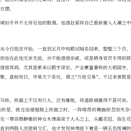
衣摆。
城似乎并不太待见他的散漫。他遂赶紧将自己重新塞入人潮之中
从今日抵京开始，一直到五月中旬殿试唱名结束，整整三个月，
而他在此地无亲无故，亦不能借宿亲戚，或是栖身官员专用的驿
借宿其间。尤其是素来以殿宇深宏、产业豪富著称的大相国寺，
聚，盘桓旬日，市易天下奇玩，谓之“万姓交易”。不过来者既
马桥。桥面上不仅有行人，还有摊贩，将道路填塞得不甚可亲。
巧的是，就在他堪堪踏上桥面之时，一阵喧昂的舞曲却忽而夹杂
见一尊容颜静雅的神女木像高耸于人头之上，头戴花冠，指生花
直到两股人流错肩交汇，他才发现神像座下竟是一辆五色斑斓的